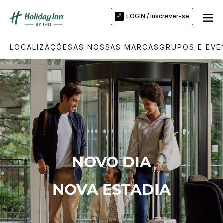
LOGIN / Inscrever-se
LOCALIZAÇÕES
AS NOSSAS MARCAS
GRUPOS E EV
NOVO DIA
NOVA ESTADIA